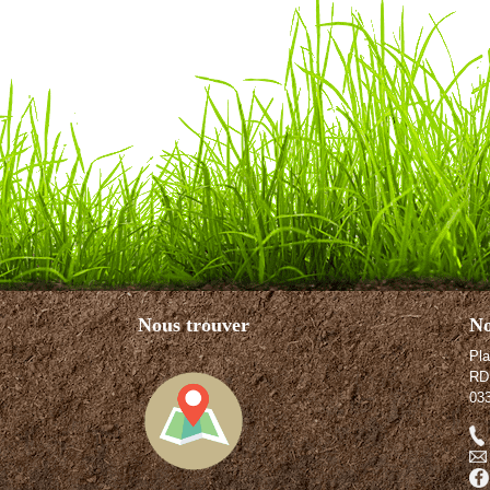
Nous trouver
No
Pla
RD
033