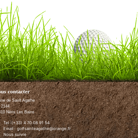
us contacter
ine de Saint Agathe
 2144
10 Néris Les Bains
Tel :(+33) 4 70 08 91 54
Email : golfsainteagathe@orange.fr
Nous suivre