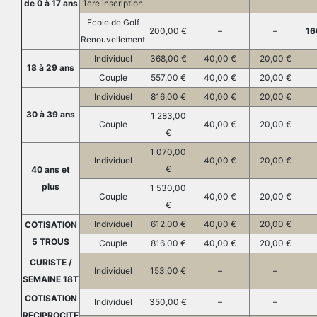
de 0 à 17 ans
1ere inscription
Ecole de Golf
200,00 €
–
–
16
Renouvellement
Individuel
368,00 €
40,00 €
20,00 €
18 à 29 ans
Couple
557,00 €
40,00 €
20,00 €
Individuel
816,00 €
40,00 €
20,00 €
30 à 39 ans
1 283,00
Couple
40,00 €
20,00 €
€
1 070,00
Individuel
40,00 €
20,00 €
€
40 ans et
plus
1 530,00
Couple
40,00 €
20,00 €
€
Individuel
612,00 €
40,00 €
20,00 €
COTISATION
5 TROUS
Couple
816,00 €
40,00 €
20,00 €
CURISTE /
Individuel
153,00 €
–
–
SEMAINE 18T
COTISATION
Individuel
350,00 €
–
–
RECIPROCITE