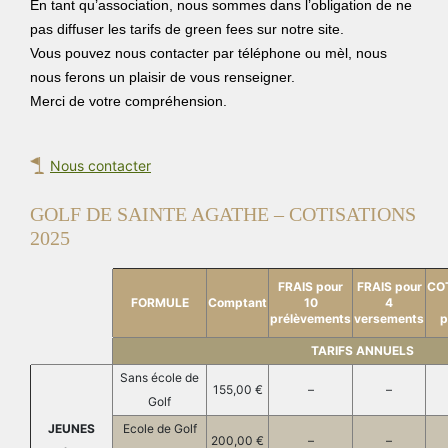
En tant qu’association, nous sommes dans l’obligation de ne
pas diffuser les tarifs de green fees sur notre site.
Vous pouvez nous contacter par téléphone ou mèl, nous
nous ferons un plaisir de vous renseigner.
Merci de votre compréhension.
Nous contacter
GOLF DE SAINTE AGATHE – COTISATIONS
2025
FRAIS pour
FRAIS pour
CO
FORMULE
Comptant
10
4
prélèvements
versements
p
TARIFS ANNUELS
Sans école de
155,00 €
–
–
Golf
JEUNES
Ecole de Golf
200,00 €
–
–