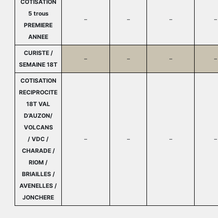
COTISATION
5 trous
–
–
–
–
PREMIERE
ANNEE
CURISTE /
–
–
–
–
SEMAINE 18T
COTISATION
RECIPROCITE
18T VAL
D’AUZON/
VOLCANS
/ VDC /
–
–
–
–
CHARADE /
RIOM /
BRIAILLES /
AVENELLES /
JONCHERE