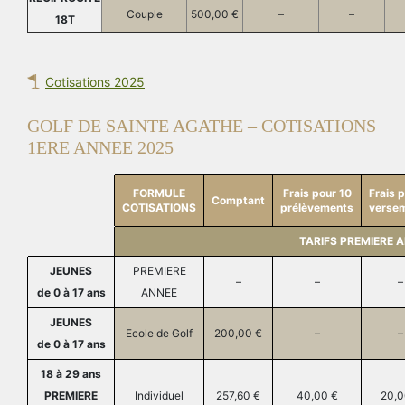
Couple
500,00 €
–
–
18T
Cotisations 2025
GOLF DE SAINTE AGATHE – COTISATIONS
1ERE ANNEE 2025
FORMULE
Frais pour 10
Frais 
Comptant
COTISATIONS
prélèvements
verse
TARIFS PREMIERE 
JEUNES
PREMIERE
–
–
–
de 0 à 17 ans
ANNEE
JEUNES
Ecole de Golf
200,00 €
–
–
de 0 à 17 ans
18 à 29 ans
PREMIERE
Individuel
257,60 €
40,00 €
20,0