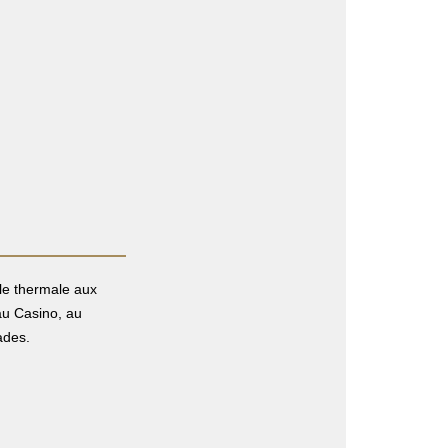
lle thermale aux
au Casino, au
ades.