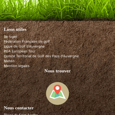
Liens utiles
Se loger
Fédération Française de golf
Ligue de Golf d'Auvergne
PGA European Tour
Comité Territorial de Golf des Pays d'Auvergne
Météo
Mention légales
Nous trouver
Nous contacter