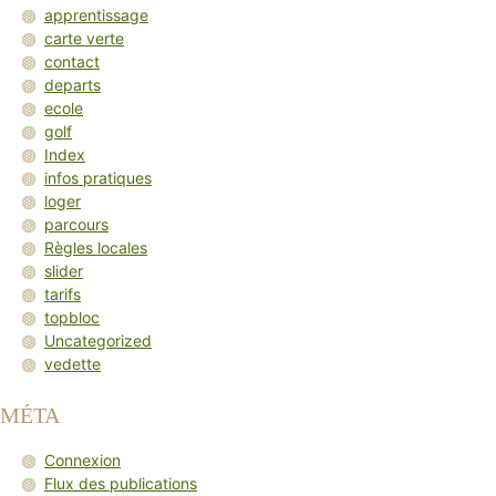
apprentissage
carte verte
contact
departs
ecole
golf
Index
infos pratiques
loger
parcours
Règles locales
slider
tarifs
topbloc
Uncategorized
vedette
MÉTA
Connexion
Flux des publications