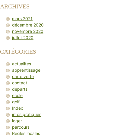
ARCHIVES
mars 2021
décembre 2020
novembre 2020
juillet 2020
CATÉGORIES
actualités
apprentissage
carte verte
contact
departs
ecole
golf
Index
infos pratiques
loger
parcours
Règles locales