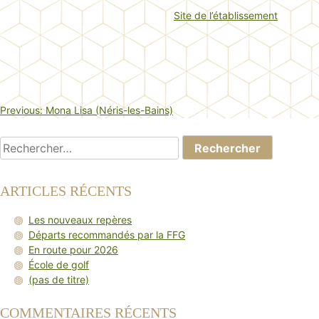
Site de l’établissement
NAVIGATION
Previous:
Mona Lisa (Néris-les-Bains)
DE
L’ARTICLE
Rechercher :
ARTICLES RÉCENTS
Les nouveaux repères
Départs recommandés par la FFG
En route pour 2026
École de golf
(pas de titre)
COMMENTAIRES RÉCENTS