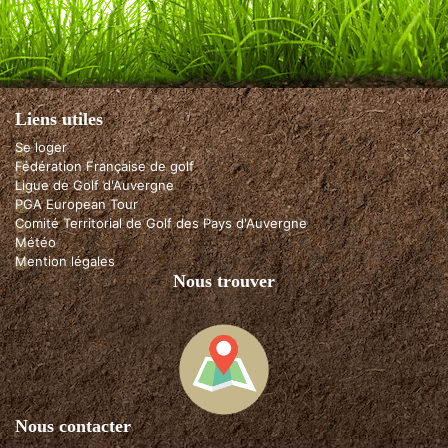
Liens utiles
Se loger
Fédération Française de golf
Ligue de Golf d'Auvergne
PGA European Tour
Comité Territorial de Golf des Pays d'Auvergne
Météo
Mention légales
Nous trouver
Nous contacter