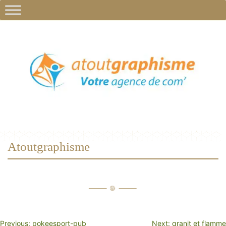
Atoutgraphisme
NAVIGATION
Previous:
pokeesport-pub
Next:
granit et flamme