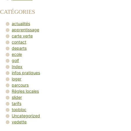
CATÉGORIES
actualités
apprentissage
carte verte
contact
departs
ecole
golf
Index
infos pratiques
loger
parcours
Règles locales
slider
tarifs
topbloc
Uncategorized
vedette